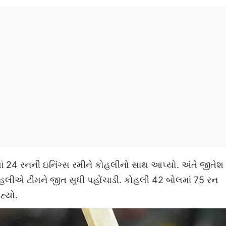
માં 24 રનની ઇનિંગ્સ રમીને કોહલીનો સાથ આપ્યો. અંતે જીતેશ
કોહલીએ ટીમને જીત સુધી પહોંચાડી. કોહલી 42 બોલમાં 75 રન
્યો.