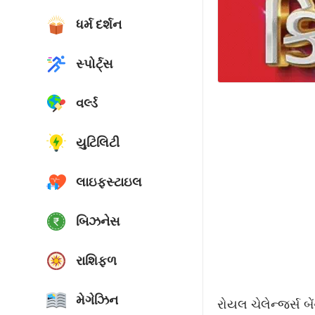
ધર્મ દર્શન
સ્પોર્ટ્સ
વર્લ્ડ
યુટિલિટી
લાઇફસ્ટાઇલ
બિઝનેસ
રાશિફળ
મેગેઝિન
રોયલ ચેલેન્જર્સ બ