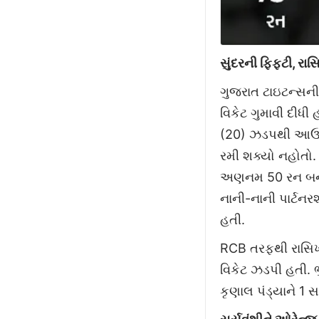
સુંદરની ફિફટી, રાસ
ગુજરાત ટાઇટન્સની
વિકેટ ગુમાવી દીધી
(20) ઝડપથી આઉટ 
રમી શક્યો નહોતો. 
અણનમ 50 રન બનાવ
નાની-નાની પાર્ટનર
હતી.
RCB તરફથી રાસિખ
વિકેટ ઝડપી હતી. ભ
કૃણાલ પંડ્યાને 1