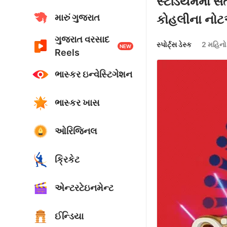
સ્ટેડિયમમાં સત
મારું ગુજરાત
કોહલીના નો
ગુજરાત વરસાદ
સ્પોર્ટ્સ ડેસ્ક
2 મહિનો
NEW
Reels
ભાસ્કર ઇન્વેસ્ટિગેશન
ભાસ્કર ખાસ
ઓરિજિનલ
ક્રિકેટ
એન્ટરટેઇનમેન્ટ
ઈન્ડિયા