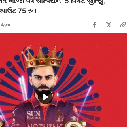
ત બીજા વર્ષે ચેમ્પિયન; 5 વિકેટે જીત્યું,
ટઆઉટ 75 રન
 પેહલા