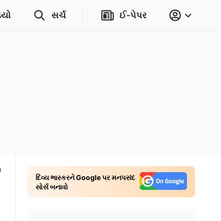
િયો
સર્ચ
ઈ-પેપર
d
દિવ્ય ભાસ્કરને Google પર મનપસંદ
સોર્સ બનાવો