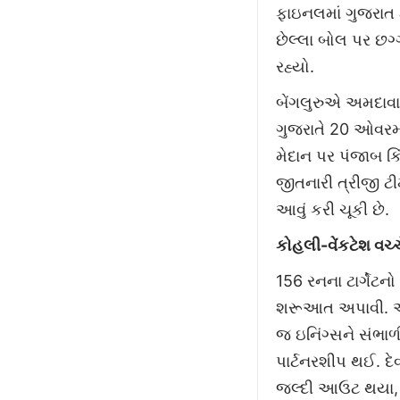
ફાઇનલમાં ગુજરાત ટ
છેલ્લા બોલ પર છ
રહ્યો.
બેંગલુરુએ અમદાવાદ
ગુજરાતે 20 ઓવરમા
મેદાન પર પંજાબ કિ
જીતનારી ત્રીજી ટી
આવું કરી ચૂકી છે.
કોહલી-વેંકટેશ વચ્
156 રનના ટાર્ગેટ
શરૂઆત અપાવી. ઐય
જ ઇનિંગ્સને સંભાળ
પાર્ટનરશીપ થઈ. દેવ
જલ્દી આઉટ થયા, પર